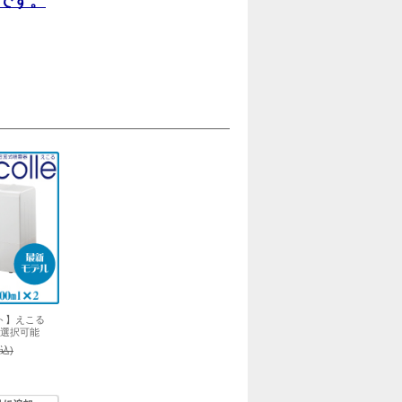
です。
ト】えこる
色選択可能
込)