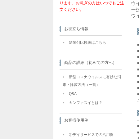
ウ
ります。お急ぎの方はいつでもご注
ー
文ください。
ウ
お役立ち情報
除菌剤比較表はこちら
商品の詳細（初めての方へ）
新型コロナウイルスに有効な消
毒・除菌方法（一覧）
Q&A
カンファスイとは？
お客様使用例
①デイサービスでの活用例