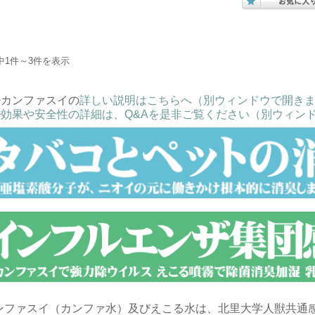
中1件～3件を表示
>>カンファスイの
詳しい説明はこちらへ（別ウィンドウで開き
>
効果や安全性の詳細は、Q&Aを是非ご覧ください（別ウィン
ンファスイ（カンファ水）及びえこる水は、北里大学人獣共通