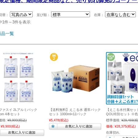
限定価格、期間限定商品など、売り切れ御免のコーナー
切替：
並び順：
在庫：
中1件～3件を表示
商品一覧
ファスイ 2Lアルミパック
【送料無料】えこる水 通常パック
【えこる水付属セッ
ppm 4本セット
セット 1000ml×12パック
QOL特別セット ※
価格:
¥9,900
(税込)
¥5,478
(税込)
標準価格:
¥29,469
(税
¥9,900
(税込)
価格:
¥28,375
(税込)
在庫切れ