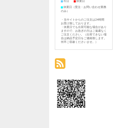
■
■
今日
休業日
■
休業日（受注・お問い合わせ業務
のみ）
・当サイトからのご注文は24時間
お受け致しております。
・休業日でも出荷可能な場合があり
ますので、お急ぎの方はご遠慮なく
ご注文ください。（出荷できない場
合は納品予定日をご連絡致します。
何卒ご容赦くださいませ。）