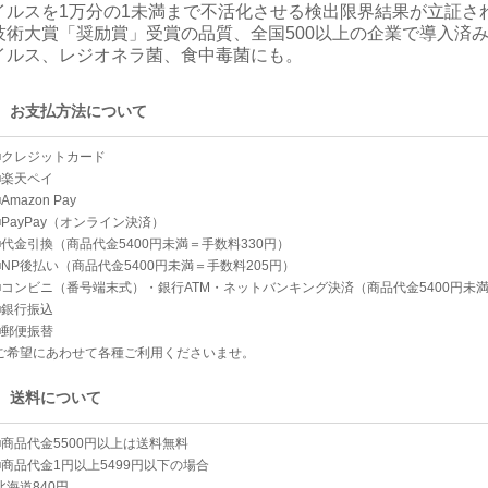
イルスを1万分の1未満まで不活化させる検出限界結果が立証さ
技術大賞「奨励賞」受賞の品質、全国500以上の企業で導入済
イルス、レジオネラ菌、食中毒菌にも。
お支払方法について
■クレジットカード
■楽天ペイ
■Amazon Pay
■PayPay（オンライン決済）
■代金引換（商品代金5400円未満＝手数料330円）
■NP後払い（商品代金5400円未満＝手数料205円）
■コンビニ（番号端末式）・銀行ATM・ネットバンキング決済（商品代金5400円未満
■銀行振込
■郵便振替
ご希望にあわせて各種ご利用くださいませ。
送料について
■商品代金5500円以上は送料無料
■商品代金1円以上5499円以下の場合
北海道840円