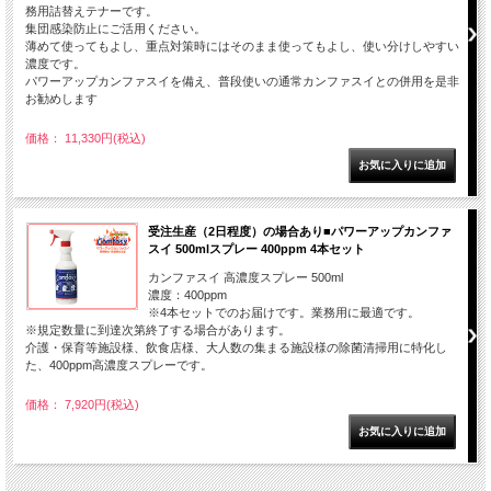
務用詰替えテナーです。
集団感染防止にご活用ください。
薄めて使ってもよし、重点対策時にはそのまま使ってもよし、使い分けしやすい
濃度です。
パワーアップカンファスイを備え、普段使いの通常カンファスイとの併用を是非
お勧めします
価格： 11,330円(税込)
受注生産（2日程度）の場合あり■パワーアップカンファ
スイ 500mlスプレー 400ppm 4本セット
カンファスイ 高濃度スプレー 500ml
濃度：400ppm
※4本セットでのお届けです。業務用に最適です。
※規定数量に到達次第終了する場合があります。
介護・保育等施設様、飲食店様、大人数の集まる施設様の除菌清掃用に特化し
た、400ppm高濃度スプレーです。
価格： 7,920円(税込)